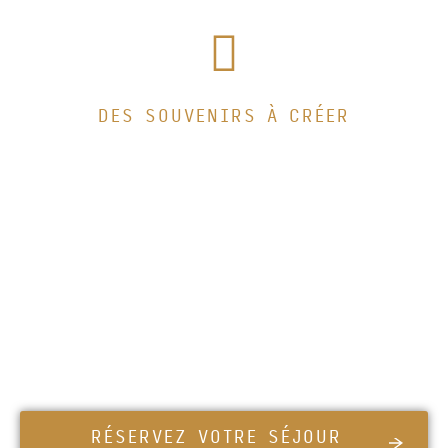
DES SOUVENIRS À CRÉER
Réservez votre
prochain séjour à Pin
du Nord
Vos vacances sont plus proches que vous ne
le pensez. Réservez votre date aujourd’hui à
Pin du Nord et créez des souvenirs
inoubliables avec vos proches.
RÉSERVEZ VOTRE SÉJOUR