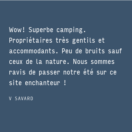
Wow! Superbe camping.
Ca
Propriétaires très gentils et
sa
accommodants. Peu de bruits sauf
me
ceux de la nature. Nous sommes
sy
ravis de passer notre été sur ce
so
site enchanteur !
CH
V SAVARD